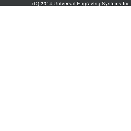
25年の信頼と技術を、次のステ
(C) 2014 Universal Engraving Systems Inc.
ージへ。
25周年特設サイトはこちら ＞