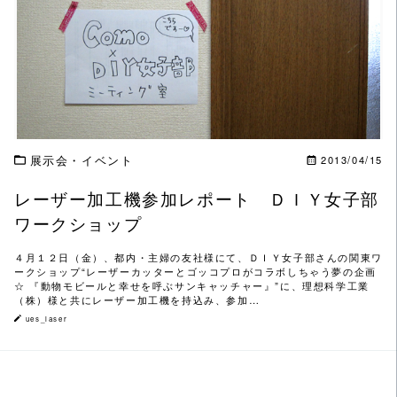
この記事を読む
展示会・イベント
2013/04/15
レーザー加工機参加レポート ＤＩＹ女子部
ワークショップ
４月１２日（金）、都内・主婦の友社様にて、ＤＩＹ女子部さんの関東ワ
ークショップ“レーザーカッターとゴッコプロがコラボしちゃう夢の企画
☆ 『動物モビールと幸せを呼ぶサンキャッチャー』”に、理想科学工業
（株）様と共にレーザー加工機を持込み、参加…
ues_laser