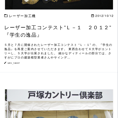
レーザー加工機
2012/10/12
レーザー加工コンテスト”Ｌ－１ ２０１２”
『学生の逸品』
５月と７月に開催されたレーザー加工コンテスト “Ｌ－１” の、『学生の
逸品』を再度ご案内させていただきます。 東西合わせて６大学がエント
リーし、５大学が出展されました。 細かなディティールの部分では、さ
すがにプロの建築模型業者さんやサインデ…
ues_laser