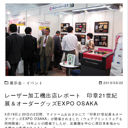
この記事を読む
展示会・イベント
2013/03/22
レーザー加工機出店レポート 印章21世紀
展＆オーダーグッズEXPO OSAKA
3月19日と20日の2日間、マイドームおおさかにて『印章21世紀展＆オー
ダーグッズEXPO OSAKA』が開催されました（ウェアプリントフェアも
同時開催）。13年ぶりの開催でしたが、近畿圏を中心に西日本各地から
大勢のご来場がありました。 ユ…