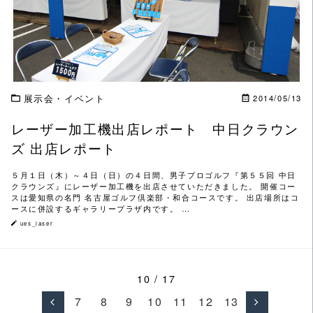
展示会・イベント
2014/05/13
レーザー加工機出店レポート 中日クラウン
ズ 出店レポート
５月１日（木）～４日（日）の４日間、男子プロゴルフ『第５５回 中日
クラウンズ』にレーザー加工機を出店させていただきました。 開催コー
スは愛知県の名門 名古屋ゴルフ倶楽部・和合コースです。 出店場所はコ
ースに併設するギャラリープラザ内です。 …
ues_laser
10 / 17
7
8
9
10
11
12
13