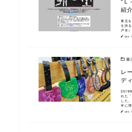
“
この記事を読む
紹
東北を
を誇る
戸市）
ues_
展
レ
この記事を読む
ディ
201
れた「
した。
年に増
ues_