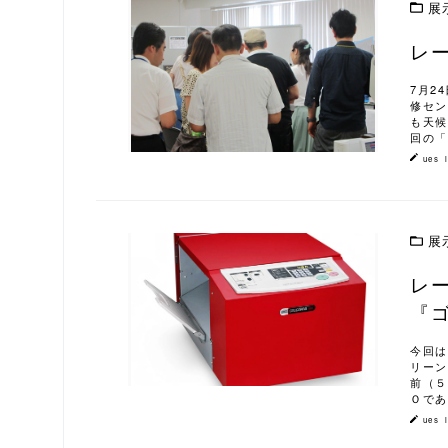
展
レ
この記事を読む
7月2
修セン
も天候
回の「
ues_
展
レ
この記事を読む
『
今回は
リーン
前（５
Ｏであ
ues_