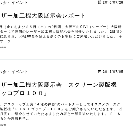
示会・イベント
2015/07/28
ーザー加工機大阪展示会レポート
4日（金）および２５日（土）の2日間、大阪市内CIVI（シービー）大阪研
ターにて恒例のレーザー加工機大阪展示会を開催いたしました。 2日間と
に恵まれ、50社60名を超える多くのお客様にご来場いただけました。 今
オーク…
laser
示会・イベント
2013/07/05
ーザー加工機大阪展示会 スクリーン製版機
ゴッコプロ１００』
、デスクトップ工房 “４種の神器”のパートナーとしてオススメの、スク
製版機『ＲＩＳＯ ゴッコプロ１００』をご紹介させていただきます。 以
月度）ご紹介させていただきました内容と一部重複いたします。 ＲＩＳ
るとか理想科学…
laser