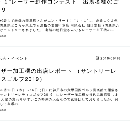
Ｌ－１”レーザー創作コンテスト 出展者様のご
介９
代表して老舗の印章店さんがエントリー！！ “Ｌ－１”に、創業１０２年
青森県どころか東北でも屈指の老舗印章店 有限会社 朝日堂様（青森県八
がエントリーされました。 老舗の朝日堂さんでもレーザー加工機の…
laser
示会・イベント
2019/06/18
ーザー加工機の出店レポート （サントリーレ
スゴルフ2019）
9年6月13日（木）～16日（日）に神戸市の六甲国際ゴルフ倶楽部で開催さ
サントリーレディスゴルフ2019」にレーザー加工機を持込み出店致しま
 天候の変わりやすいこの時期の大会なので覚悟はしておりましたが、例
して寒暖の…
laser