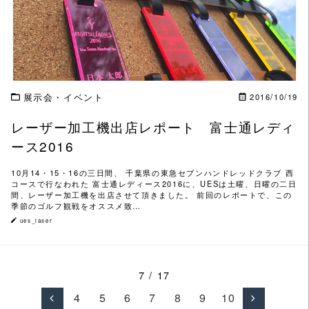
展示会・イベント
2016/10/19
レーザー加工機出店レポート 富士通レディ
ース2016
10月14・15・16の三日間、 千葉県の東急セブンハンドレッドクラブ 西
コースで行なわれた 富士通レディース2016に、UESは土曜、日曜の二日
間、レーザー加工機を出店させて頂きました。 前回のレポートで、この
季節のゴルフ観戦をオススメ致…
ues_laser
7 / 17
4
5
6
7
8
9
10