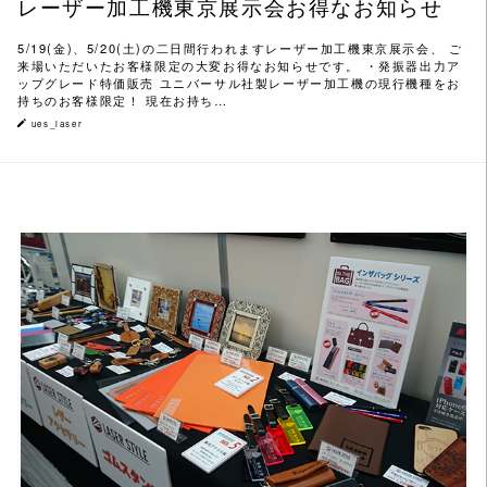
レーザー加工機東京展示会お得なお知らせ
5/19(金)、5/20(土)の二日間行われますレーザー加工機東京展示会、 ご
来場いただいたお客様限定の大変お得なお知らせです。 ・発振器出力ア
ップグレード特価販売 ユニバーサル社製レーザー加工機の現行機種をお
持ちのお客様限定！ 現在お持ち…
ues_laser
この記事を読む