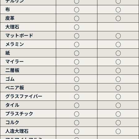
○
○
デルリン
○
○
布
○
○
皮革
○
大理石
○
○
マットボード
○
○
メラミン
○
○
紙
○
○
マイラー
○
○
二層板
○
○
ゴム
○
○
べニア板
○
○
グラスファイバー
○
○
タイル
○
○
プラスチック
○
○
コルク
○
○
人造大理石