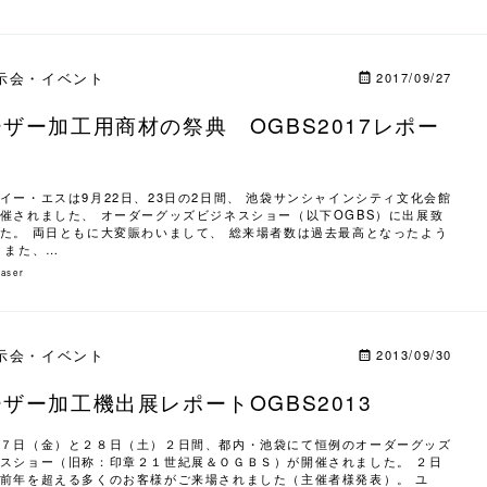
示会・イベント
2017/09/27
ザー加工用商材の祭典 OGBS2017レポー
イー・エスは9月22日、23日の2日間、 池袋サンシャインシティ文化会館
催されました、 オーダーグッズビジネスショー（以下OGBS）に出展致
た。 両日ともに大変賑わいまして、 総来場者数は過去最高となったよう
 また、…
laser
示会・イベント
2013/09/30
ザー加工機出展レポートOGBS2013
７日（金）と２８日（土）２日間、都内・池袋にて恒例のオーダーグッズ
スショー（旧称：印章２１世紀展＆ＯＧＢＳ）が開催されました。 ２日
前年を超える多くのお客様がご来場されました（主催者様発表）。 ユ