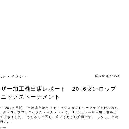
示会・イベント
2016/11/24
ーザー加工機出店レポート 2016ダンロップ
ェニックストーナメント
17～20の4日間、 宮崎県宮崎市フェニックスカントリークラブで行なわれ
016ダンロップフェニックストーナメントに、 UESはレーザー加工機を出
て頂きました。 もちろん今回も、暗いうちから始動です。 しかし、宮崎
無い…
laser