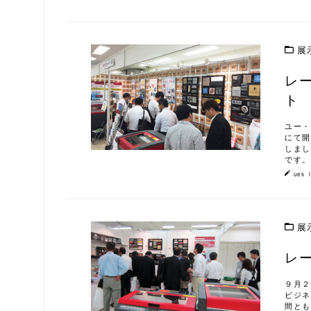
展
レー
この記事を読む
ト
ユー・
にて開
しまし
です。
ues_
展
レー
この記事を読む
９月２
ビジネ
間とも