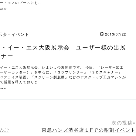
ー・エスのブースにも…
laser
示会・イベント
2013/07/22
ー・イー・エス大阪展示会 ユーザー様の出展
ーナー
イー・エス大阪展示会、いよいよ今週開催です。 今回、『レーザー加工
ーザーカッター）』を中心に、『３Ｄプリンター』『３Ｄスキャナー』
Ｃフライス装置』『スクリーン製版機』などのデスクトップ工房マシンが
で話題を呼んでおりま…
laser
次の投稿»
のご
東急ハンズ渋谷店１Fでの彫刻イベント