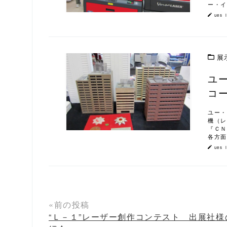
ー・イ
ues_
展
ユ
この記事を読む
コ
ユー・
機（レ
『ＣＮ
各方面
ues_
«前の投稿
“Ｌ－１”レーザー創作コンテスト 出展社様