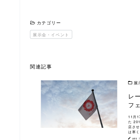
カテゴリー
展示会・イベント
関連記事
展
レ
この記事を読む
フ
11月
た 2
店させ
は寒く
ues_