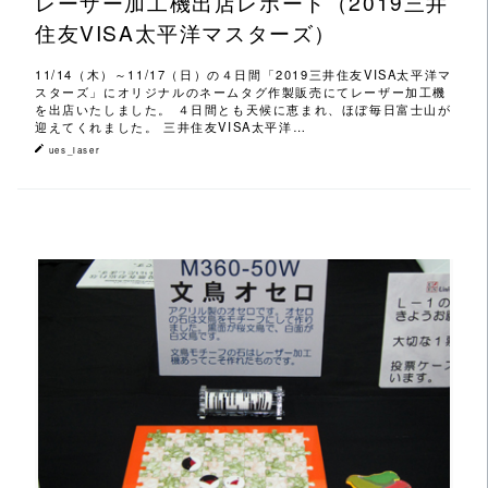
レーザー加工機出店レポート（2019三井
住友VISA太平洋マスターズ）
11/14（木）～11/17（日）の４日間「2019三井住友VISA太平洋マ
スターズ」にオリジナルのネームタグ作製販売にてレーザー加工機
を出店いたしました。 ４日間とも天候に恵まれ、ほぼ毎日富士山が
迎えてくれました。 三井住友VISA太平洋…
ues_laser
この記事を読む